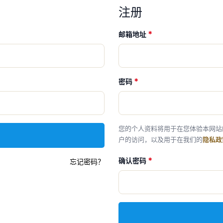
注册
*
邮箱地址
*
密码
您的个人资料将用于在您体验本网站
户的访问，以及用于在我们的
隐私政
*
确认密码
忘记密码？