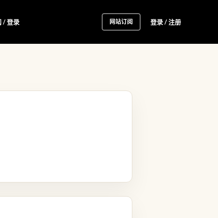
 / 登录
登录 / 注册
网站订阅