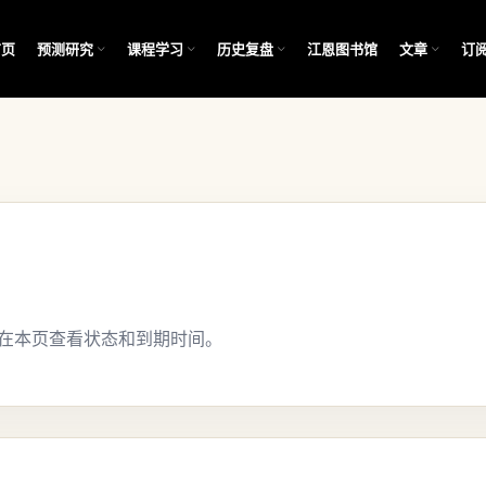
首页
预测研究
课程学习
历史复盘
江恩图书馆
文章
订阅
在本页查看状态和到期时间。