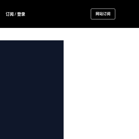
订阅 / 登录
网站订阅