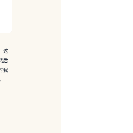
，这
然后
时我
。