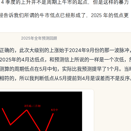
2025年全年预测回顾
正确的，此次大级别的上涨始于2024年9月份的那一波脉冲
2025年的4月达低点，和预测信上所说的一样是一个次低，
测算的周期低点在5月中旬，实际比我预测提早了1个月。当
相符的，所以我判断低点从5月提前到4月是误差而不是反序