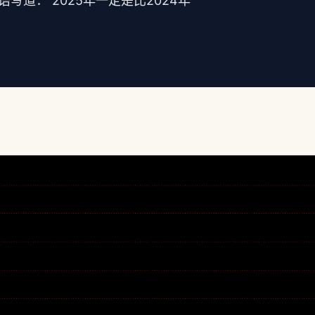
道： 2025年一定是比2024年