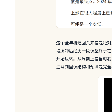
这个全年概述回头来看是绝对
段脉冲后经历一段调整终于在
开始反转。从周期上看当时我
注意到回调结构和预测是完全