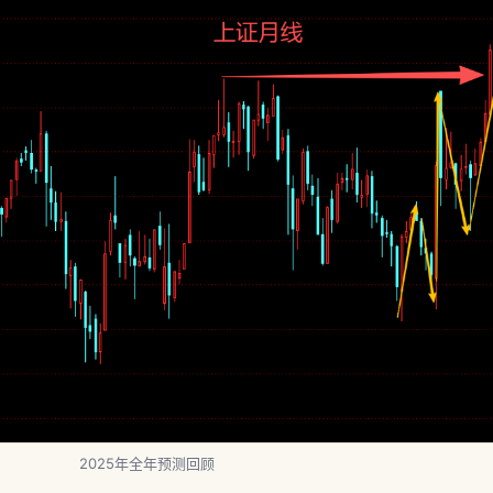
2025年全年预测回顾