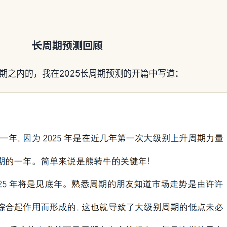
长周期预测回顾
期之内的，我在2025长周期预测的开篇中写道：