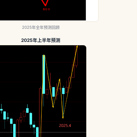
2025年全年预测回顾
2025年上半年预测