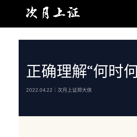
正确理解“何时何
2022.04.22｜次月上证郑大侠