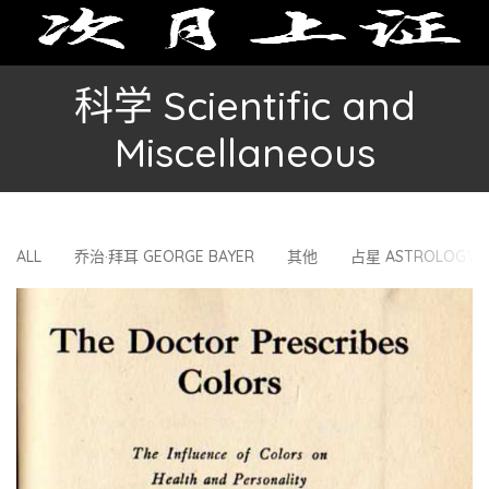
科学 Scientific and
Miscellaneous
ALL
乔治·拜耳 GEORGE BAYER
其他
占星 ASTROLOGY